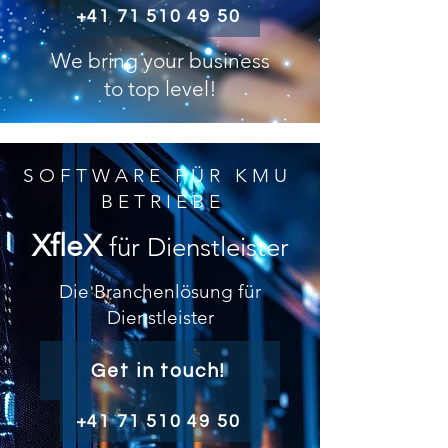
+41 71 510 49 50
We bring your business
to top level!
S O F T W A R E F Ü R K M U
B E T R I E B E
XfleX
fü
r Dienstleister
Die Branchenlösung für
Dienstleister
Get in touch!
+41 71 510 49 50