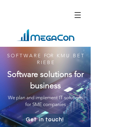
S O F T W A R E FOR K M U B E T
R I E B E
Software solutions for
business
We plan and implement IT solutions
for SME companies
Get in touch!