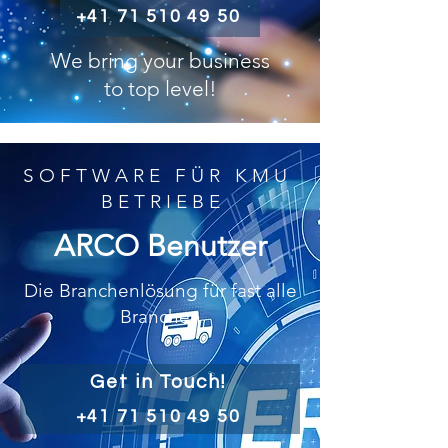
+41 71 510 49 50
We bring your business
to top level!
S O F T W A R E F Ü R K M U
B E T R I E B E
ARCO Benutzer
Die Branchenlösung für fast alle
Branchen
Get in Touch!
+41 71 510 49 50