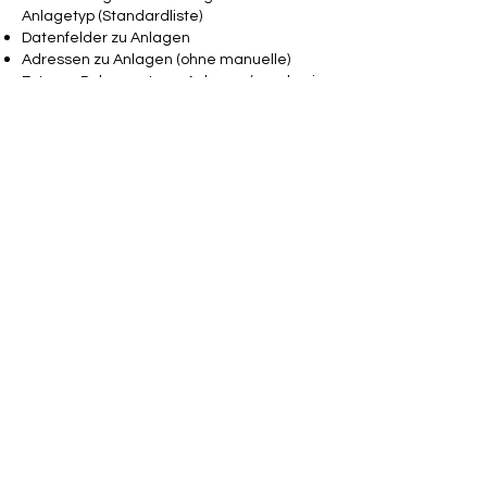
Anlagetyp (Standardliste)
Datenfelder zu Anlagen
Adressen zu Anlagen (ohne manuelle)
Externe Dokumente zu Anlagen (werden in
die DB übernommen)
Abos
Materialvorgaben zu Abos
Materialvorgaben zu Abos aus Abotyp
Arbeitsvorgaben zu Abos
Fakturavorgaben zu Abos (werden richtige
Vertragspositionen)
Datenfelder zu Abos
Adressen zu Abos (ohne manuelle)
Rechnungen zu Abos (können direkt unter
das Abo gehängt werden)
Serviceaufträge
Datenfelder zu Serviceaufträgen
Adressen zu Serviceaufträgen (ohne
manuelle)
Rechnungen zu Serviceaufträgen (können