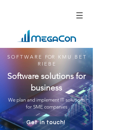
S O F T W A R E FOR K M U B E T
R I E B E
Software solutions for
business
We plan and implement IT solutions
for SME companies
Get in touch!