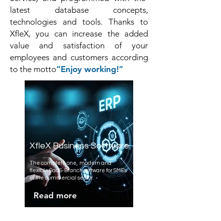
latest database concepts,
technologies and tools.
Thanks to
XfleX, you can increase the added
value and satisfaction of your
employees and customers according
to the motto
“Enjoy working!”
XfleX Business Software
The complete one
,
modern and
flexible SaaS-B
ranch software for SMEs
in the commercial sector
.
Read more