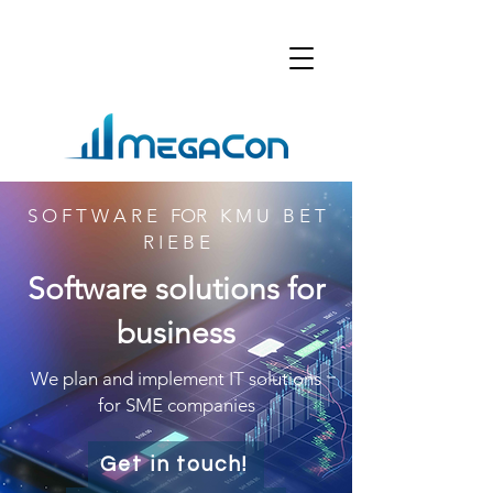
S O F T W A R E FOR K M U B E T
R I E B E
Software solutions for
business
We plan and implement IT solutions
for SME companies
Get in touch!