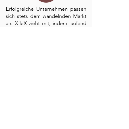
Erfolgreiche Unternehmen passen
sich stets dem wandelnden Markt
an. XfleX zieht mit, indem laufend
neue Technologien und
Anforderungen integriert werden.
Die jüngsten Beispiele dafür sind:
Digitale Signatur,
Rapporterfassung via
Spracheingabe, Multitab
Anwendung.
XfleX spart Kosten