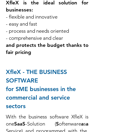
XfleX is the ideal solution for
businesses:
- flexible and
innovative
- easy and fast
- process and needs oriented
- comprehensive and clear
and protects the budget thanks to
fair pricing
XfleX - THE BUSINESS
SOFTWARE
for SME businesses in the
commercial and service
sectors
With the business software XfleX is
one
SaaS
-Solution (
S
oftenware
a
s
a
Service) and programmed with the