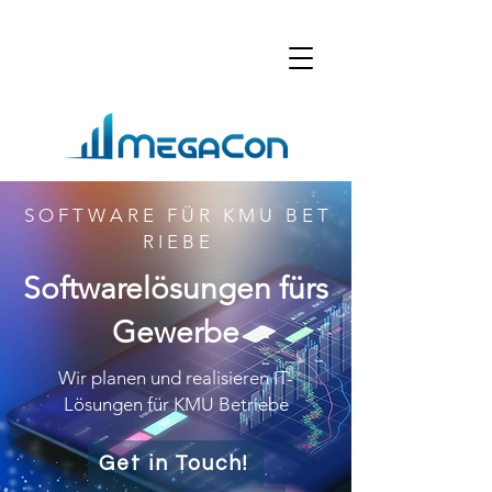
S O F T W A R E F Ü R K M U B E T
R I E B E
Softwarelösungen fürs
Gewerbe
Wir planen und realisieren IT-
Lösungen für KMU Betriebe
Get in Touch!