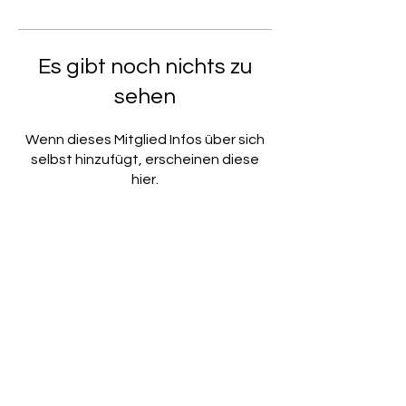
Es gibt noch nichts zu
sehen
Wenn dieses Mitglied Infos über sich
selbst hinzufügt, erscheinen diese
hier.
Benötigen Sie für Ihre Firma eine
vollumfängliche Business-
Software oder steht eine
Software-Umstellung an? Gerne
informieren wir Sie über XfleX,
denn Sie sparen damit nicht nur
Zeit und Nerven, sondern vor allem