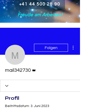
+41 44 500 28 90
Freude am Arbeiten!
Weitere Optionen
Folgen
mail342730
Administrator
mail342730
Profil
Beitrittsdatum: 3. Juni 2023