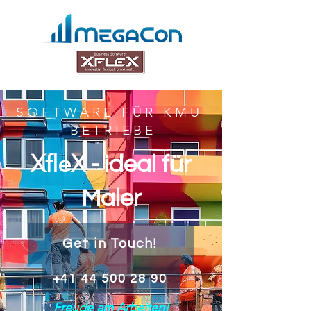
S O F T W A R E F Ü R K M U
B E T R I E B E
XfleX
- ideal für
Maler
Get in Touch!
+41 44 500 28 90
Freude am Arbeiten!