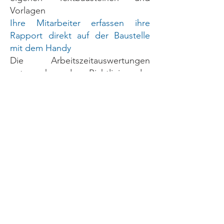
Vorlagen
Ihre Mitarbeiter erfassen ihre
Rapport direkt auf der Baustelle
mit dem Handy
Die Arbeitszeitauswertungen
entsprechen den Richtlinien der
ZPBK
die verständliche
Projekterfolgsrechnung kann mit
der SMGV-Kalkulation umgehen
und zeigt auch den Stundensatz
Arbeit
XfleX - einfacher und Effizienter
geht es nicht